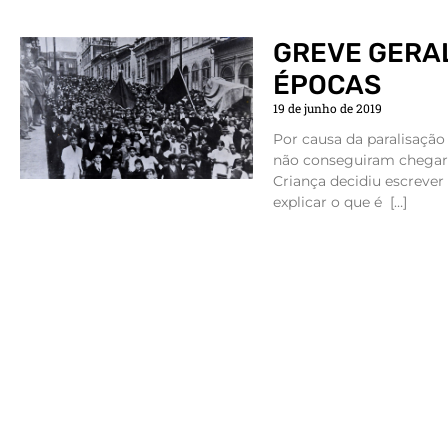
GREVE GERA
ÉPOCAS
19 de junho de 2019
Por causa da paralisação
não conseguiram chegar a
Criança decidiu escrever
explicar o que é […]