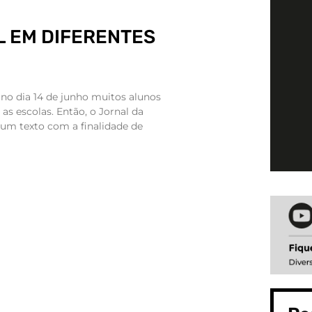
L EM DIFERENTES
 no dia 14 de junho muitos alunos
s escolas. Então, o Jornal da
 um texto com a finalidade de