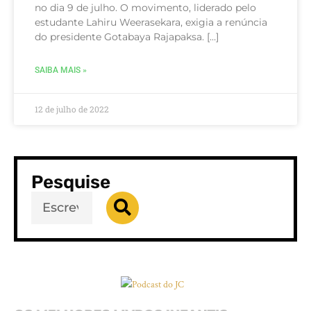
no dia 9 de julho. O movimento, liderado pelo
estudante Lahiru Weerasekara, exigia a renúncia
do presidente Gotabaya Rajapaksa. […]
SAIBA MAIS »
12 de julho de 2022
Pesquise