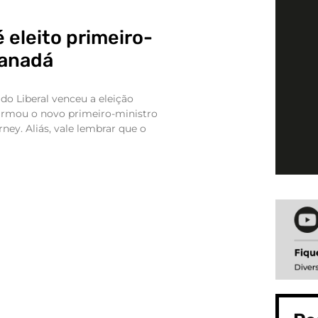
 eleito primeiro-
Canadá
ido Liberal venceu a eleição
firmou o novo primeiro-ministro
rney. Aliás, vale lembrar que o