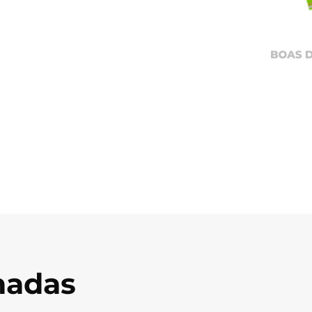
onadas