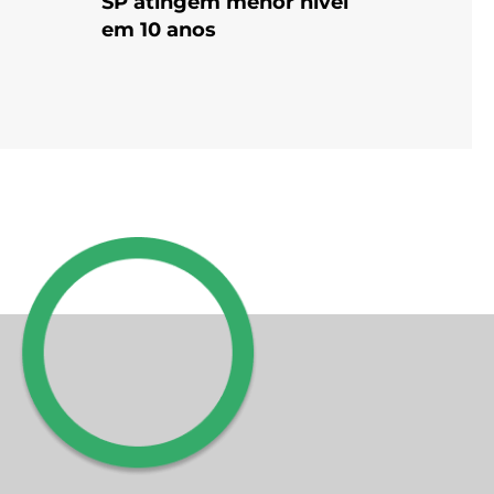
SP atingem menor nível
em 10 anos