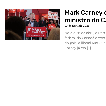
Mark Carney é
ministro do 
30 de abril de 2025
No dia 28 de abril, o Part
federal do Canadá e con
do país, o liberal Mark Ca
Carney já era […]