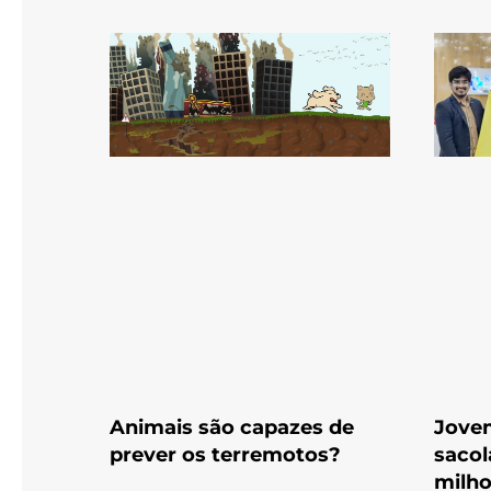
Animais são capazes de
Jove
prever os terremotos?
sacol
milh