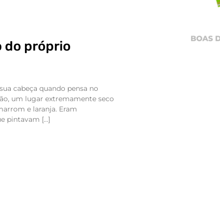
 do próprio
 sua cabeça quando pensa no
ião, um lugar extremamente seco
arrom e laranja. Eram
ue pintavam […]