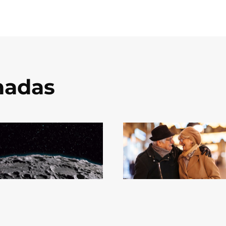
onadas