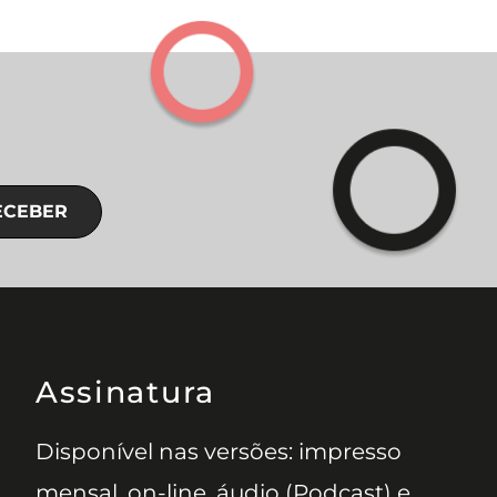
ECEBER
Assinatura
Disponível nas versões: impresso
mensal, on-line, áudio (Podcast) e