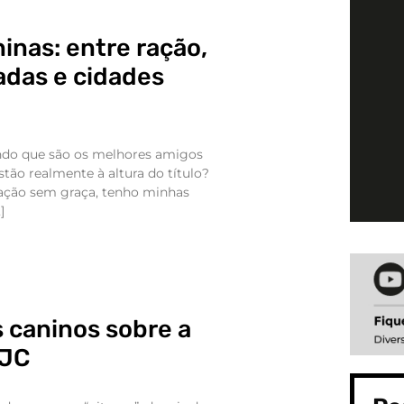
inas: entre ração,
adas e cidades
do que são os melhores amigos
stão realmente à altura do título?
ração sem graça, tenho minhas
]
caninos sobre a
 JC