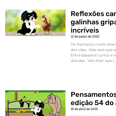
Reflexões can
galinhas grip
incríveis
12 de junho de 2025
Os humanos vivem dizen
dos cães. Mas será que e
Entre passeios curtos e 
dúvidas. Vão dizer que […
Pensamentos 
edição 54 do
18 de abril de 2025