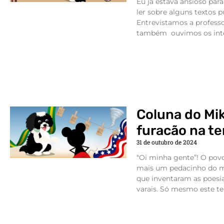
Eu já estava ansioso para
ler sobre alguns textos p
Entrevistamos a professo
também ouvimos os inte
Coluna do Mik
furacão na te
31 de outubro de 2024
“Oi minha gente”! O pov
mais um pedacinho do me
que inventaram as poesi
varais. Só mesmo este te