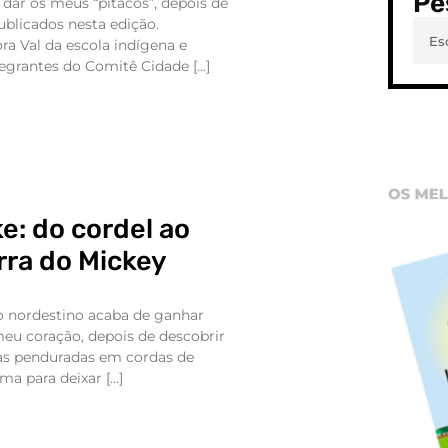
Pe
 dar os meus “pitacos”, depois de
ublicados nesta edição.
ra Val da escola indígena e
grantes do Comitê Cidade […]
e: do cordel ao
rra do Mickey
o nordestino acaba de ganhar
u coração, depois de descobrir
as penduradas em cordas de
ma para deixar […]