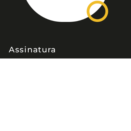
Assinatura
Disponível nas versões: impresso
mensal, on-line, áudio (Podcast) e
vídeo (YouTube).
ASSINE
Nossas Redes