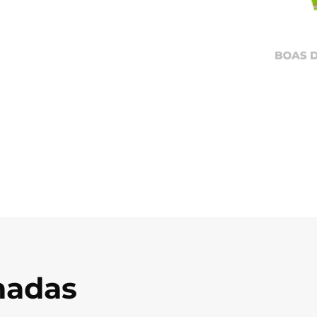
onadas