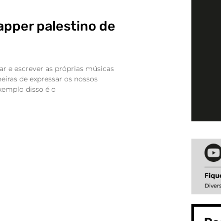
apper palestino de
ar e escrever as próprias músicas
iras de expressar os nossos
xemplo disso é o