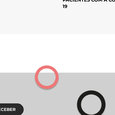
PACIENTES COM A CO
19
ECEBER