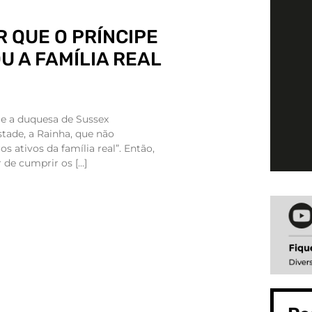
 QUE O PRÍNCIPE
U A FAMÍLIA REAL
e e a duquesa de Sussex
tade, a Rainha, que não
ativos da família real”. Então,
 de cumprir os […]