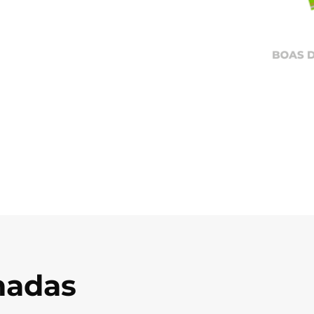
onadas