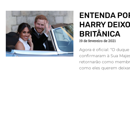
ENTENDA POR
HARRY DEIXO
BRITÂNICA
19 de fevereiro de 2021
Agora é oficial: “O duqu
confirmaram à Sua Majes
retornarão como membros 
como eles querem deixar