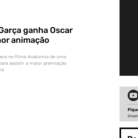
 Garça ganha Oscar
or animação
rece no filme Anatomia de uma
para assistir a maior premiação
ia