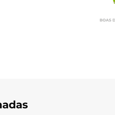
onadas