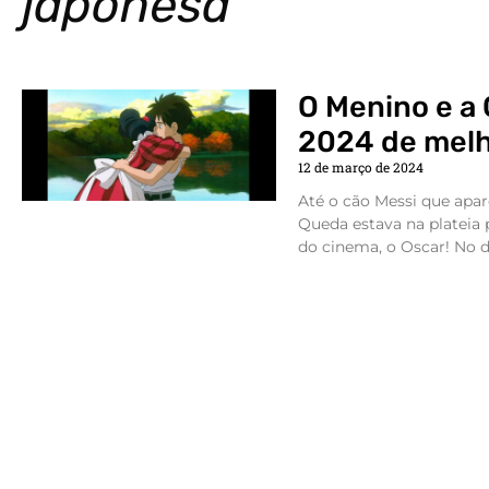
japonesa
O Menino e a
2024 de melh
12 de março de 2024
Até o cão Messi que apa
Queda estava na plateia 
do cinema, o Oscar! No d