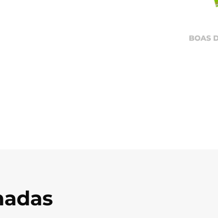
onadas