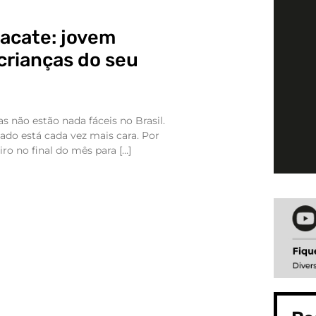
acate: jovem
crianças do seu
s não estão nada fáceis no Brasil.
ado está cada vez mais cara. Por
eiro no final do mês para […]