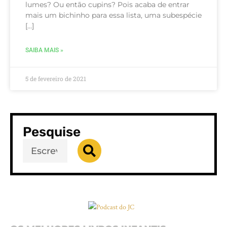
lumes? Ou então cupins? Pois acaba de entrar
mais um bichinho para essa lista, uma subespécie
[…]
SAIBA MAIS »
5 de fevereiro de 2021
Pesquise