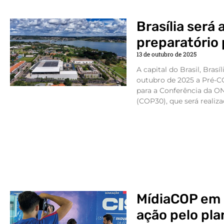
Brasília será
preparatório
13 de outubro de 2025
A capital do Brasil, Brasíl
outubro de 2025 a Pré-C
para a Conferência da O
(COP30), que será realiza
MídiaCOP em 
ação pelo pla