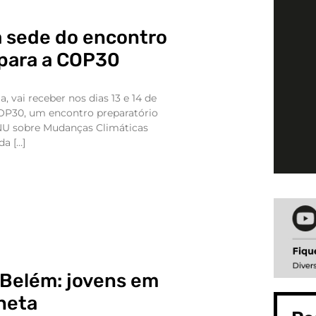
 a sede do encontro
 para a COP30
ia, vai receber nos dias 13 e 14 de
OP30, um encontro preparatório
NU sobre Mudanças Climáticas
da […]
Belém: jovens em
neta