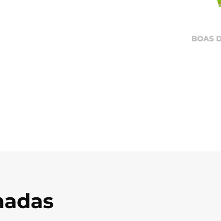
onadas