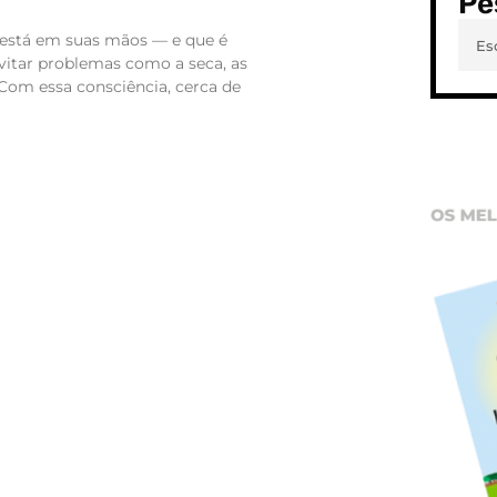
Pe
 está em suas mãos — e que é
evitar problemas como a seca, as
Com essa consciência, cerca de