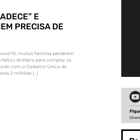
ADECE” E
EM PRECISA DE
ovid-19, muitas famílias perderam
 faltou dinheiro para comprar os
cordo com o Cadastro Único do
nos 2 milhões […]