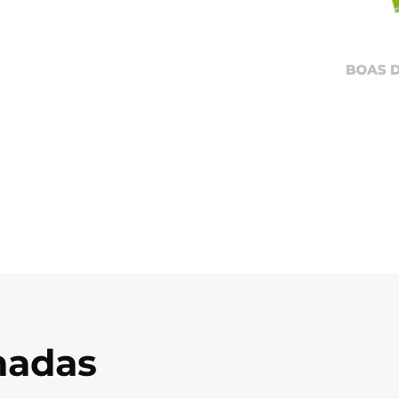
onadas