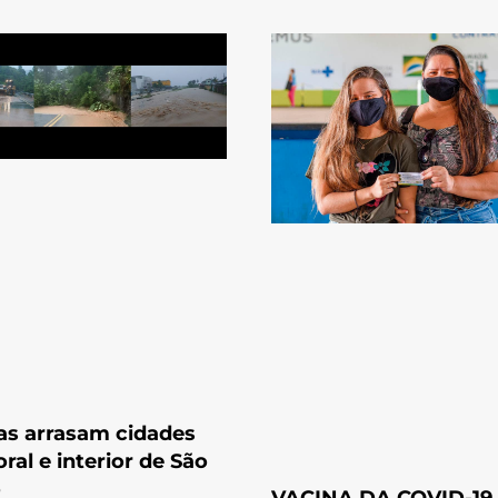
s arrasam cidades
oral e interior de São
o
VACINA DA COVID-19