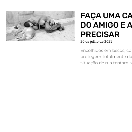
FAÇA UMA CA
DO AMIGO E 
PRECISAR
20 de julho de 2021
Encolhidos em becos, co
protegem totalmente do 
situação de rua tentam s