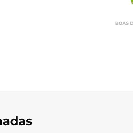
onadas