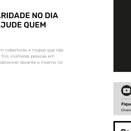
RIDADE NO DIA
AJUDE QUEM
m cobertores e roupas que não
frio, inúmeras pessoas em
obreviver durante o inverno no