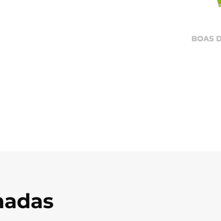
onadas