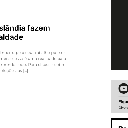
Islândia fazem
ualdade
nheiro pelo seu trabalho por ser
zmente, essa é uma realidade para
 mundo todo. Para discutir sobre
oluções, as […]