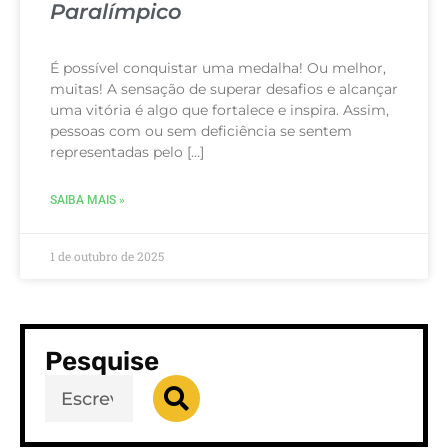
Paralímpico
É possível conquistar uma medalha! Ou melhor,
muitas! A sensação de superar desafios e alcançar
uma vitória é algo que fortalece e inspira. Assim,
pessoas com ou sem deficiência se sentem
representadas pelo […]
SAIBA MAIS »
1 de outubro de 2025
Pesquise