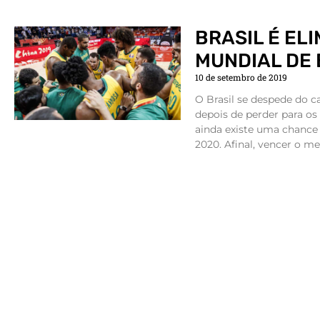
BRASIL É EL
MUNDIAL DE
10 de setembro de 2019
O Brasil se despede do 
depois de perder para os
ainda existe uma chance
2020. Afinal, vencer o me