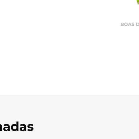
onadas