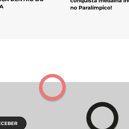
conquista medalha in
A
no Paralímpico!
ECEBER