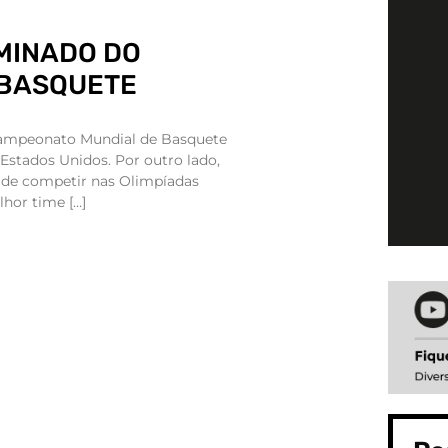
IMINADO DO
 BASQUETE
campeonato Mundial de Basquete
 Estados Unidos. Por outro lado,
 de competir nas Olimpíadas
lhor time […]