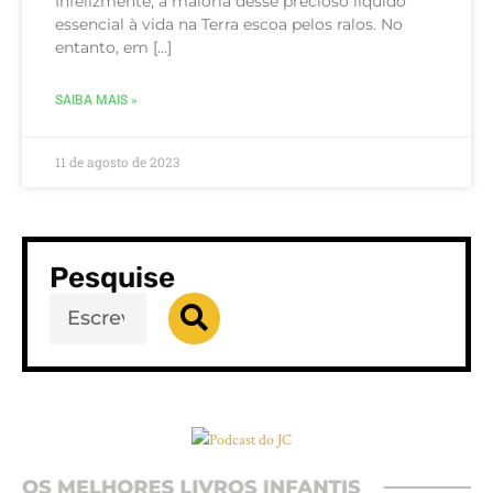
Infelizmente, a maioria desse precioso líquido
essencial à vida na Terra escoa pelos ralos. No
entanto, em […]
SAIBA MAIS »
11 de agosto de 2023
Pesquise