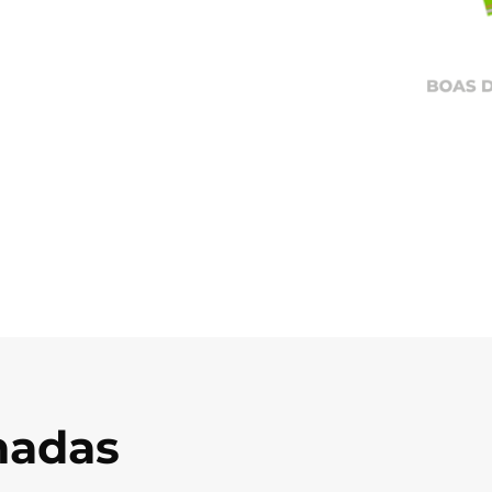
onadas