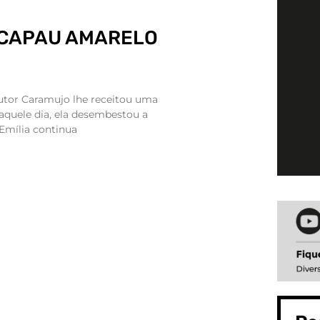
PICAPAU AMARELO
utor Caramujo lhe receitou uma
 daquele dia, ela desembestou a
 Emília continua