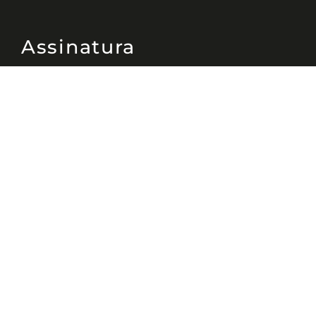
Assinatura
Disponível nas versões: impresso
mensal, on-line, áudio (Podcast) e
vídeo (YouTube).
ASSINE
Nossas Redes
Telefone