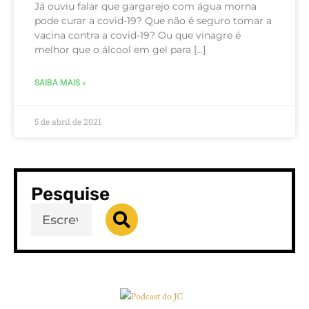
Já ouviu falar que gargarejo com água morna
pode curar a covid-19? Que não é seguro tomar a
vacina contra a covid-19? Ou que vinagre é
melhor que o álcool em gel para […]
SAIBA MAIS »
5 de abril de 2021
Pesquise