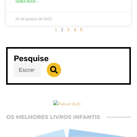
SAIBA MAIS »
26 de janeiro de 2022
1
2
3
4
5
Pesquise