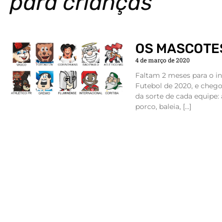
para crianças
OS MASCOTES
4 de março de 2020
Faltam 2 meses para o in
Futebol de 2020, e cheg
da sorte de cada equipe:
porco, baleia, […]