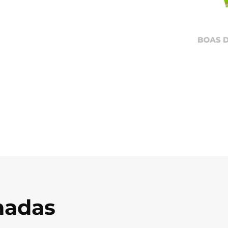
onadas