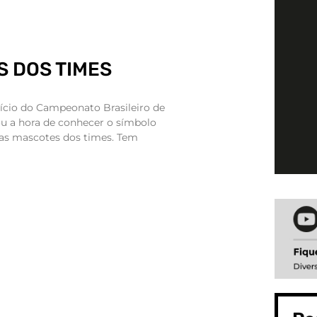
 DOS TIMES
ício do Campeonato Brasileiro de
ou a hora de conhecer o símbolo
 as mascotes dos times. Tem