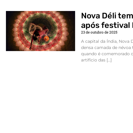
Nova Déli tem
após festival 
23 de outubro de 2025
A capital da Índia, Nova
densa camada de névoa t
quando é comemorado o f
artifício das […]