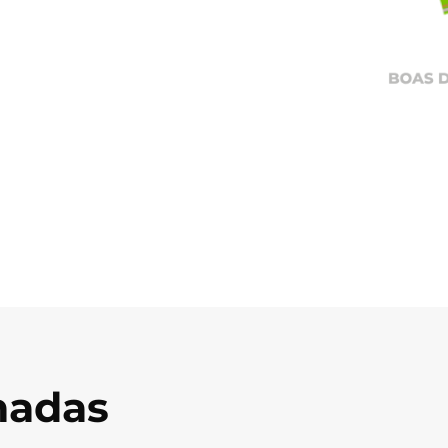
onadas