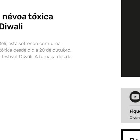
 névoa tóxica
Diwali
 Déli, está sofrendo com uma
óxica desde o dia 20 de outubro,
estival Diwali. A fumaça dos de