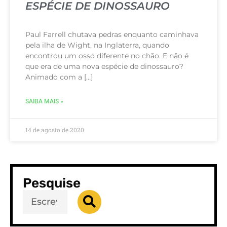
ESPÉCIE DE DINOSSAURO
Paul Farrell chutava pedras enquanto caminhava
pela ilha de Wight, na Inglaterra, quando
encontrou um osso diferente no chão. E não é
que era de uma nova espécie de dinossauro?
Animado com a […]
SAIBA MAIS »
14 de agosto de 2020
Pesquise