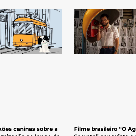
xões caninas sobre a
Filme brasileiro “O A