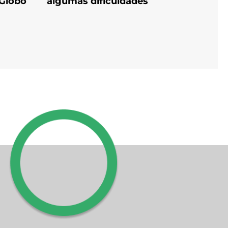
 Globo
algumas dificuldades