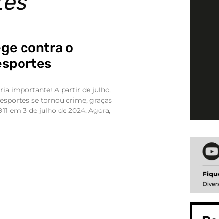
tes
ege contra o
esportes
ria importante! A partir de julho,
 esportes se tornou crime, graças
.911 em 3 de julho de 2024. Agora,