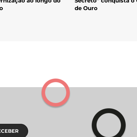
rnização ao longo do
Secreto” conquista o
o
de Ouro
ECEBER