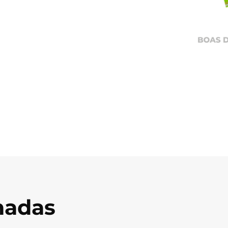
onadas