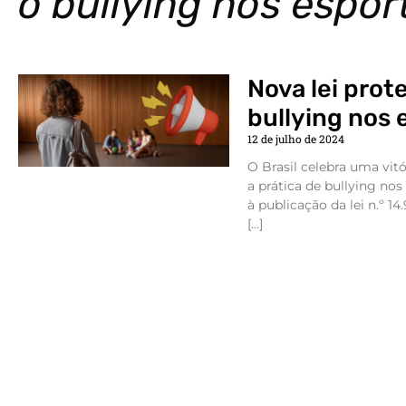
o bullying nos espor
Nova lei prot
bullying nos 
12 de julho de 2024
O Brasil celebra uma vitó
a prática de bullying nos
à publicação da lei n.º 14
[…]