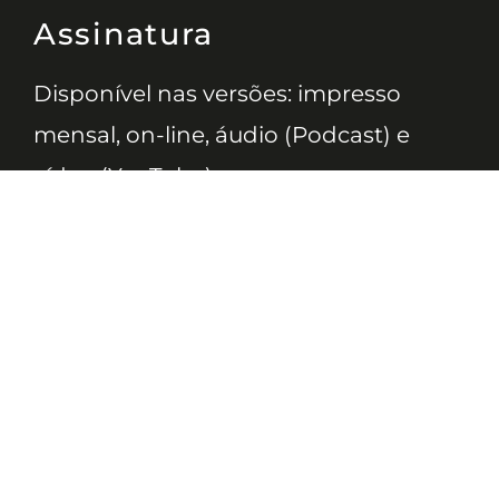
Assinatura
Disponível nas versões: impresso
mensal, on-line, áudio (Podcast) e
vídeo (YouTube).
ASSINE
Nossas Redes
Telefone
(11) 4081-3114