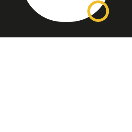
Assinatura
Disponível nas versões: impresso
mensal, on-line, áudio (Podcast) e
vídeo (YouTube).
ASSINE
Nossas Redes