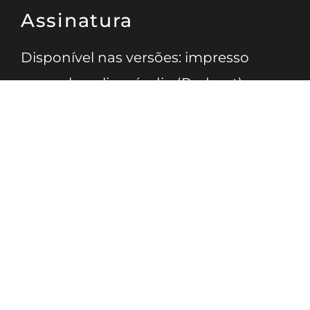
Assinatura
Disponível nas versões: impresso
mensal, on-line, áudio (Podcast) e
vídeo (YouTube).
ASSINE
Nossas Redes
Telefone
(11) 4081-3114