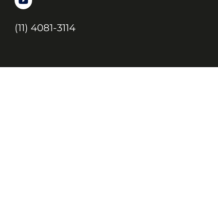
(11) 4081-3114
Endereço
Alameda Santos, 1165 – Caixa Postal:
121621, Jd. Paulista, São Paulo – SP,
CEP: 01419-002
JC, JORNAL DA CRIANÇA & JOVENS © 2020 TODOS OS DIREITOS