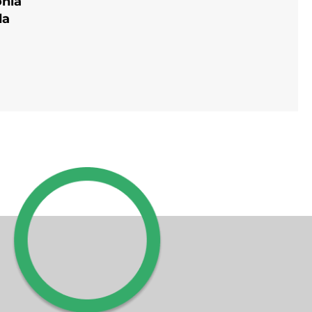
ônia
da