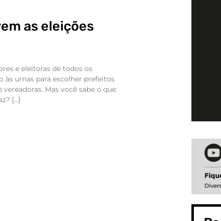
vem as eleições
ores e eleitoras de todos os
o às urnas para escolher prefeitos
 e vereadoras. Mas você sabe o que
z? […]