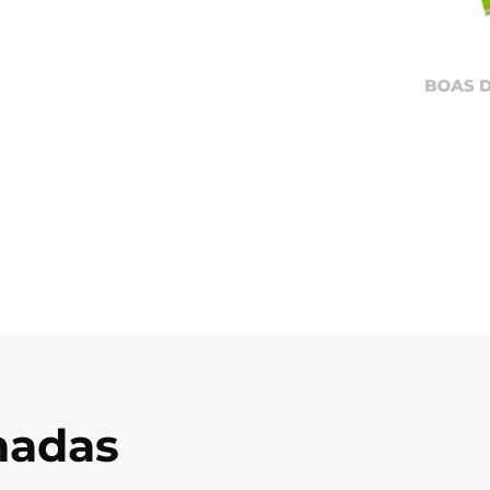
onadas