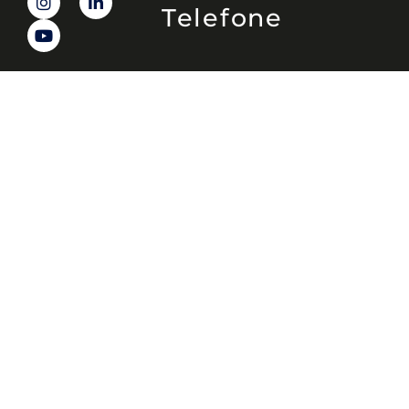
Telefone
(11) 4081-3114
Endereço
Alameda Santos, 1165 – Caixa Postal:
121621, Jd. Paulista, São Paulo – SP,
CEP: 01419-002