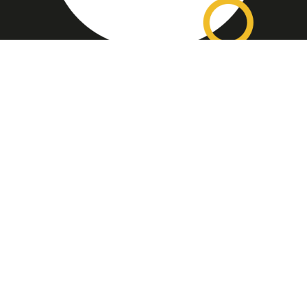
Assinatura
Disponível nas versões: impresso
mensal, on-line, áudio (Podcast) e
vídeo (YouTube).
ASSINE
Nossas Redes