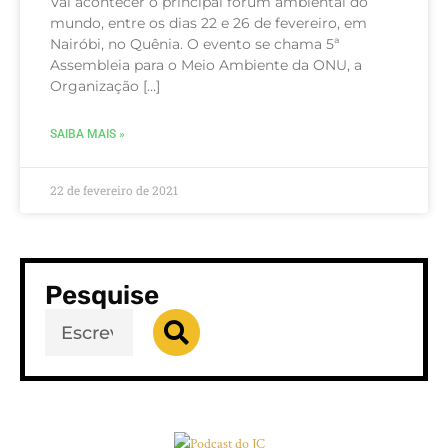
Vai acontecer o principal fórum ambiental do
mundo, entre os dias 22 e 26 de fevereiro, em
Nairóbi, no Quênia. O evento se chama 5ª
Assembleia para o Meio Ambiente da ONU, a
Organização […]
SAIBA MAIS »
22 de fevereiro de 2021
Pesquise