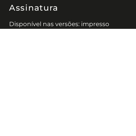
Assinatura
Disponível nas versões: impresso
mensal, on-line, áudio (Podcast) e
vídeo (YouTube).
ASSINE
Nossas Redes
Telefone
(11) 4081-3114