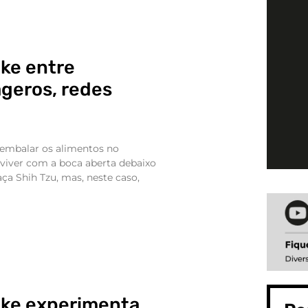
ike entre
ageros, redes
!
embalar os alimentos no
viver com a boca aberta debaixo
raça Shih Tzu, mas, neste caso,
ike experimenta