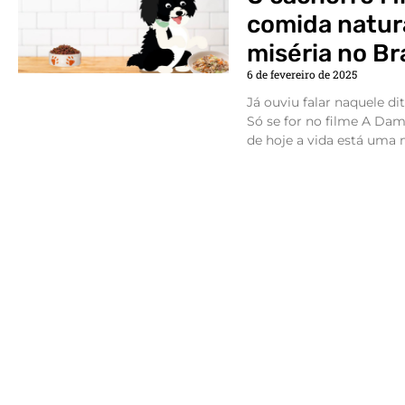
comida natura
miséria no Bra
6 de fevereiro de 2025
Já ouviu falar naquele di
Só se for no filme A Da
de hoje a vida está uma m