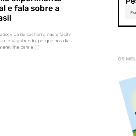
Pe
l e fala sobre a
sil
tado: vida de cachorro não é fácil?
ma e o Vagabundo, porque nos dias
aravilha para a […]