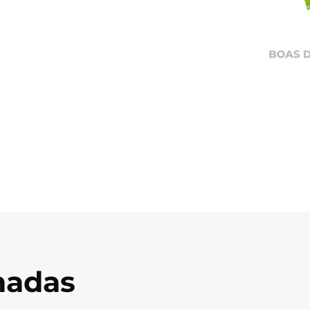
onadas