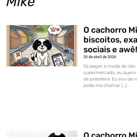
Mike
O cachorro M
biscoitos, ex
sociais e awê
20 de abril de 2026
Se pegar a moda de não 
supermercado, eu quero 
da prateleira. Eu sou da 
pode me chamar […]
O cachorro M