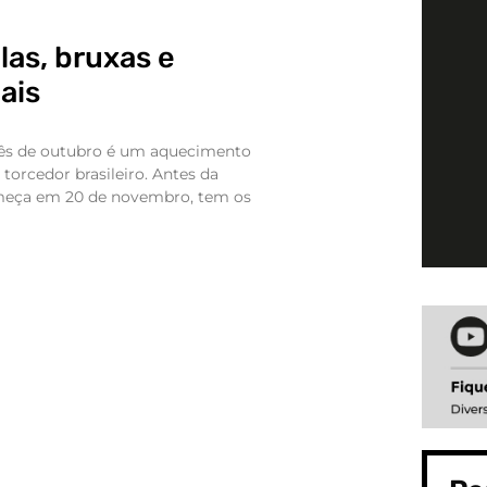
las, bruxas e
ais
mês de outubro é um aquecimento
 torcedor brasileiro. Antes da
meça em 20 de novembro, tem os