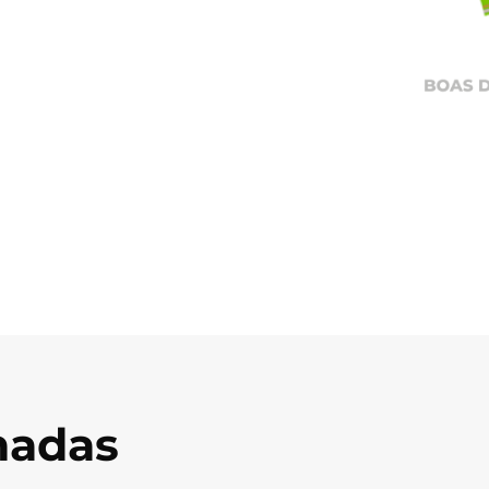
onadas