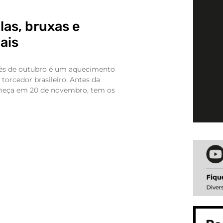
las, bruxas e
ais
mês de outubro é um aquecimento
 torcedor brasileiro. Antes da
meça em 20 de novembro, tem os