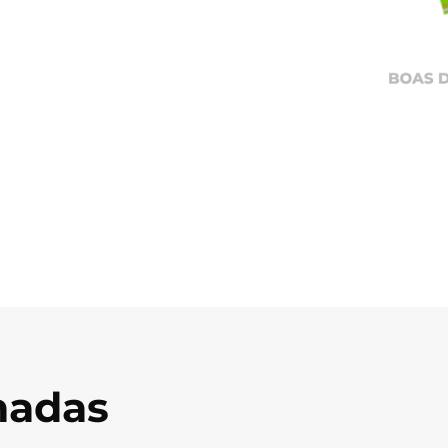
onadas