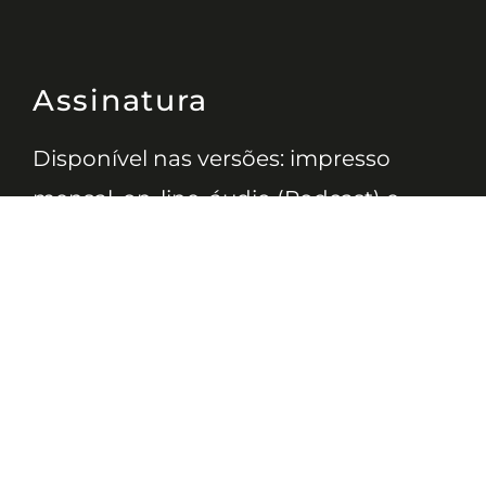
Assinatura
Disponível nas versões: impresso
mensal, on-line, áudio (Podcast) e
vídeo (YouTube).
ASSINE
Nossas Redes
Telefone