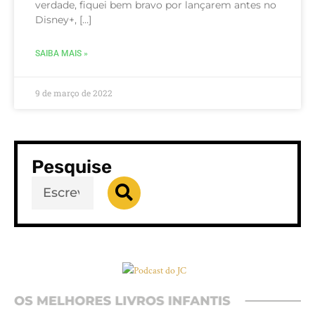
verdade, fiquei bem bravo por lançarem antes no
Disney+, […]
SAIBA MAIS »
9 de março de 2022
Pesquise