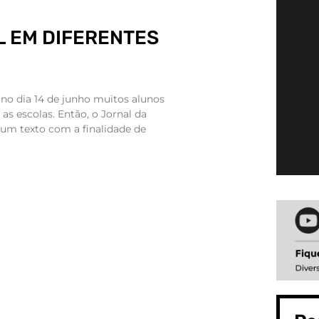
L EM DIFERENTES
 no dia 14 de junho muitos alunos
s escolas. Então, o Jornal da
 um texto com a finalidade de