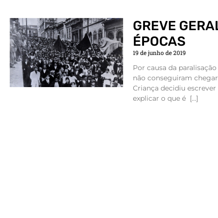
GREVE GERA
ÉPOCAS
19 de junho de 2019
Por causa da paralisação
não conseguiram chegar a
Criança decidiu escrever
explicar o que é […]