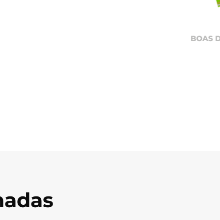
onadas