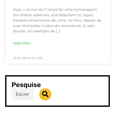
Hoje, o Jornal da Criança faz uma homenagem
aos atletas especiais, que disputam os Jogos
Parapan-Americanos de Lima, no Peru. Apesar de
suas limitações, todos são vencedores. E, sem
dúvida, um exemplo de […]
SAIBA MAIS »
26 de agosto de 2019
Pesquise