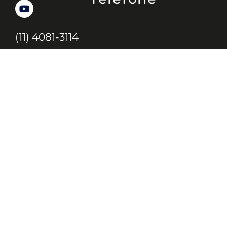
(11) 4081-3114
Endereço
Alameda Santos, 1165 – Caixa Postal:
121621, Jd. Paulista, São Paulo – SP,
CEP: 01419-002