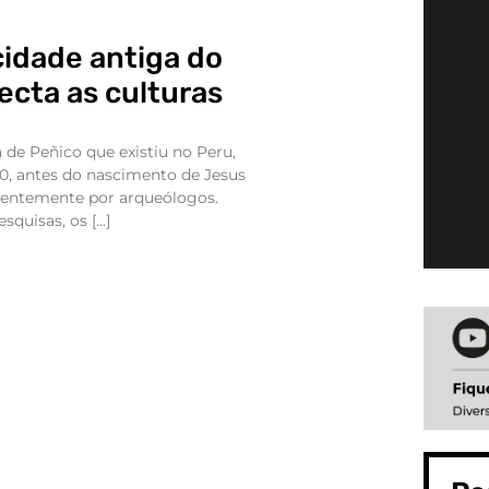
cidade antiga do
ecta as culturas
 de Peñico que existiu no Peru,
500, antes do nascimento de Jesus
ecentemente por arqueólogos.
squisas, os […]