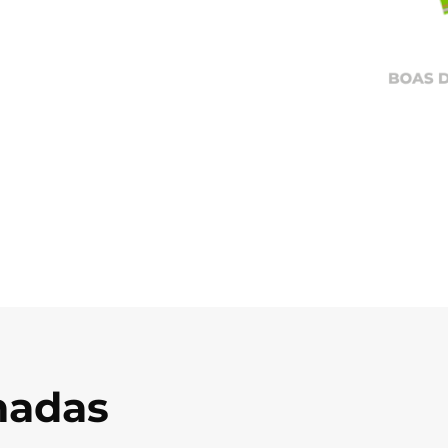
onadas