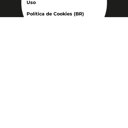
Uso
Política de Cookies (BR)
Assinatura
Disponível nas versões: impresso
mensal, on-line, áudio (Podcast) e
vídeo (YouTube).
ASSINE