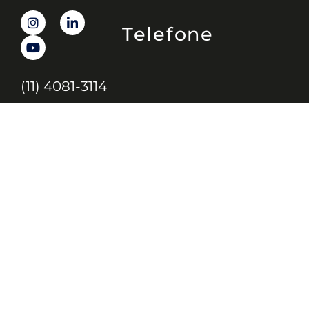
Telefone
(11) 4081-3114
Endereço
Alameda Santos, 1165 – Caixa Postal:
121621, Jd. Paulista, São Paulo – SP,
CEP: 01419-002