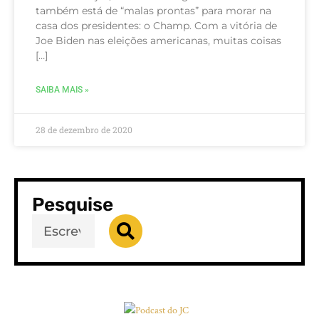
também está de “malas prontas” para morar na
casa dos presidentes: o Champ. Com a vitória de
Joe Biden nas eleições americanas, muitas coisas
[…]
SAIBA MAIS »
28 de dezembro de 2020
Pesquise