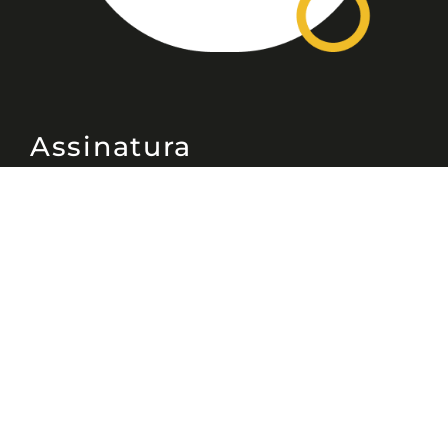
Assinatura
Disponível nas versões: impresso
mensal, on-line, áudio (Podcast) e
vídeo (YouTube).
ASSINE
Nossas Redes