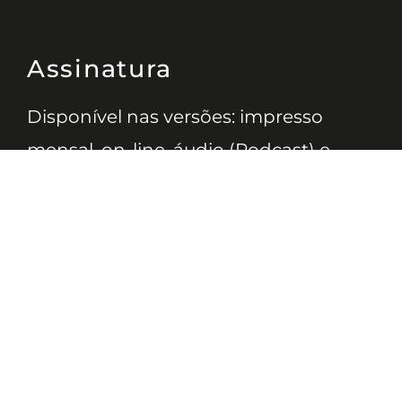
Assinatura
Disponível nas versões: impresso
mensal, on-line, áudio (Podcast) e
vídeo (YouTube).
ASSINE
Nossas Redes
Telefone