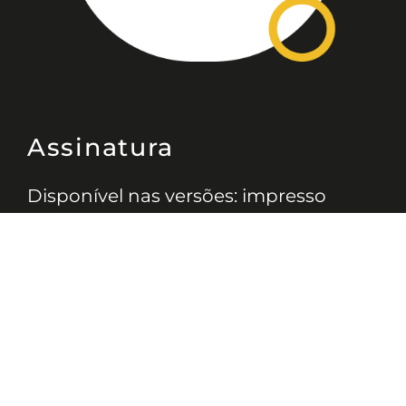
Assinatura
Disponível nas versões: impresso
mensal, on-line, áudio (Podcast) e
vídeo (YouTube).
ASSINE
Nossas Redes