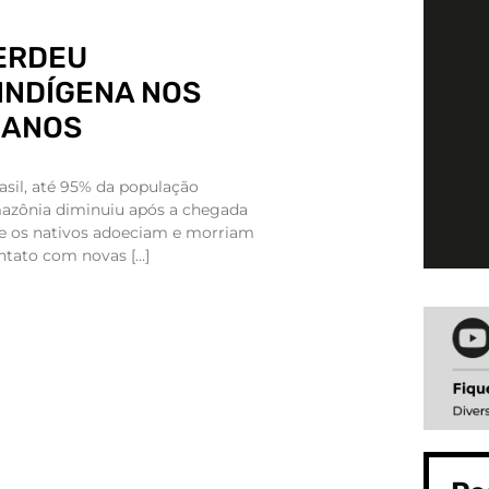
ERDEU
INDÍGENA NOS
L ANOS
asil, até 95% da população
mazônia diminuiu após a chegada
ue os nativos adoeciam e morriam
tato com novas […]