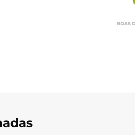
onadas