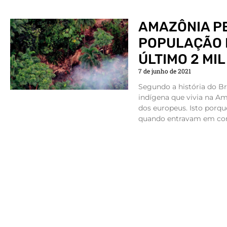
AMAZÔNIA P
POPULAÇÃO 
ÚLTIMO 2 MI
7 de junho de 2021
Segundo a história do Br
indígena que vivia na A
dos europeus. Isto porq
quando entravam em con